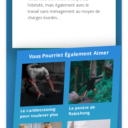
l’obésité, mais également avec le
travail sans ménagement au moyen de
charges lourdes…
Vous Pourriez Également Aimer
La poutre de
Le cardiotraining
Rabishong
pour soulever plus
lourd et en sécurité