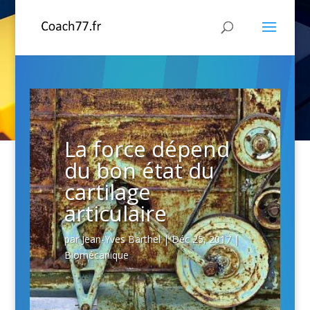
La force dépend
du bon état du
cartilage
articulaire
par
Jean-Yves Barthel
|
Déc 25, 2017
|
Biomécanique