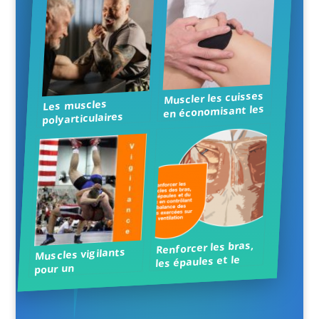
Muscler les cuisses
Les muscles
en économisant les
polyarticulaires
genoux
Renforcer les bras,
Muscles vigilants
les épaules et le
pour un
tronc en respirant
entrainement sûr et
mieux
efficace