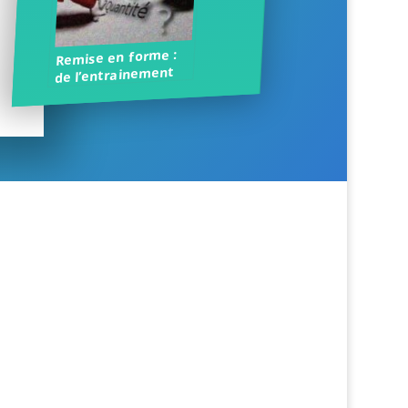
Remise en forme :
de l’entrainement
quantitatif au
qualitatif…