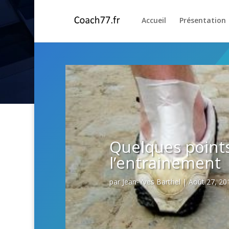
Accueil
Présentation
Quelques points
l’entrainement
par
Jean-Yves Barthel
|
Août 27, 20