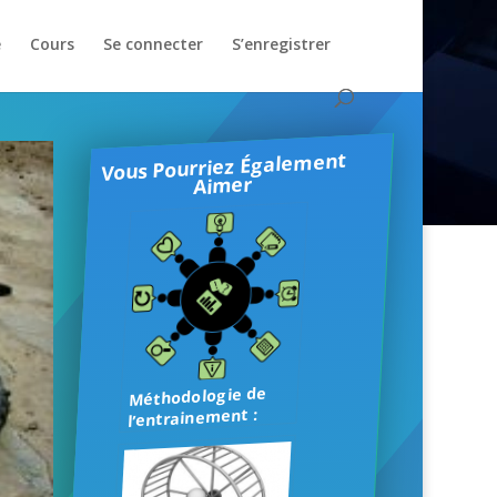
e
Cours
Se connecter
S’enregistrer
Vous Pourriez Également
Aimer
Méthodologie de
l’entrainement :
partager les
solutions