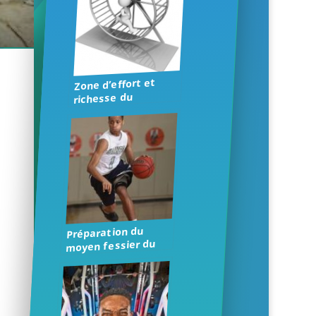
Zone d’effort et
richesse du
répertoire
d’exercices
Préparation du
moyen fessier du
basketteur