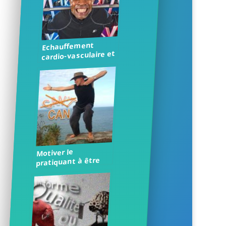
Echauffement
cardio-vasculaire et
squat
Motiver le
pratiquant à être
autonome en
remise en forme